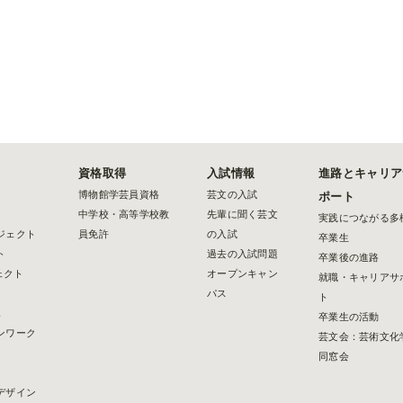
資格取得
入試情報
進路とキャリア
博物館学芸員資格
芸文の入試
ポート
中学校・高等学校教
先輩に聞く芸文
実践につながる多
ジェクト
員免許
の入試
卒業生
ト
過去の入試問題
卒業後の進路
ェクト
オープンキャン
就職・キャリアサ
パス
ト
2
卒業生の活動
ンワーク
芸文会：芸術文化
同窓会
デザイン