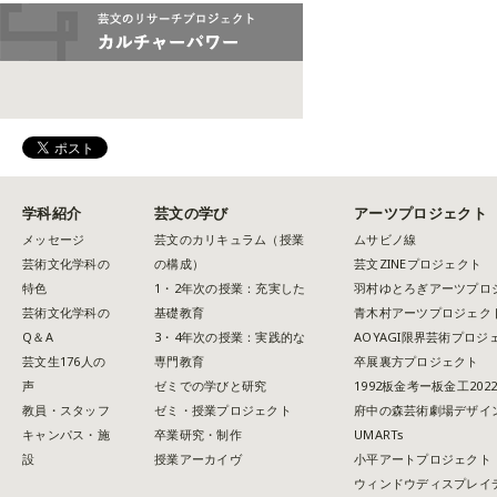
学科紹介
芸文の学び
アーツプロジェクト
メッセージ
芸文のカリキュラム（授業
ムサビノ線
芸術文化学科の
の構成）
芸文ZINEプロジェクト
特色
1・2年次の授業：充実した
羽村ゆとろぎアーツプロ
芸術文化学科の
基礎教育
青木村アーツプロジェク
Q＆A
3・4年次の授業：実践的な
AOYAGI限界芸術プロジ
芸文生176人の
専門教育
卒展裏方プロジェクト
声
ゼミでの学びと研究
1992板金考ー板金工202
教員・スタッフ
ゼミ・授業プロジェクト
府中の森芸術劇場デザイ
キャンパス・施
卒業研究・制作
UMARTs
設
授業アーカイヴ
小平アートプロジェクト
ウィンドウディスプレイ