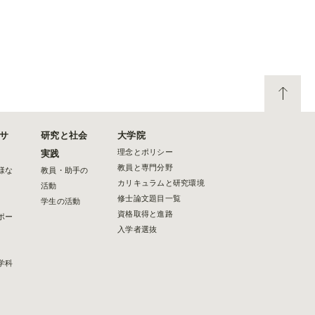
サ
研究と社会
大学院
理念とポリシー
実践
教員と専門分野
様な
教員・助手の
カリキュラムと研究環境
活動
修士論文題目一覧
学生の活動
資格取得と進路
ポー
入学者選抜
学科