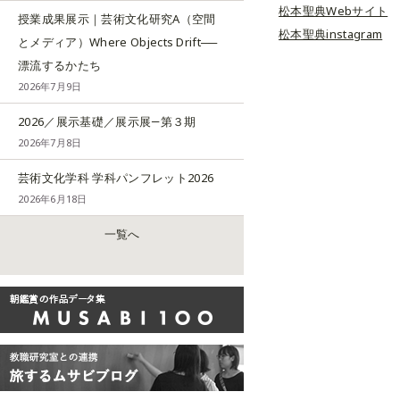
松本聖典Webサイト
授業成果展示｜芸術文化研究A（空間
松本聖典instagram
とメディア）Where Objects Drift──
漂流するかたち
2026年7月9日
2026／展示基礎／展示展―第３期
2026年7月8日
芸術文化学科 学科パンフレット2026
2026年6月18日
一覧へ