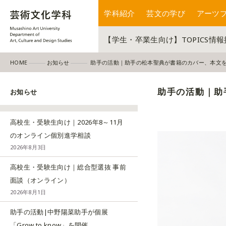
学科紹介
芸文の学び
アーツ
【学生・卒業生向け】TOPICS情
HOME
お知らせ
助手の活動｜助手の松本聖典が書籍のカバー、本文
助手の活動｜助
お知らせ
高校生・受験生向け｜2026年8～11月
のオンライン個別進学相談
2026年8月3日
高校生・受験生向け｜総合型選抜 事前
面談（オンライン）
2026年8月1日
助手の活動|中野陽菜助手が個展
「Grow to know」を開催