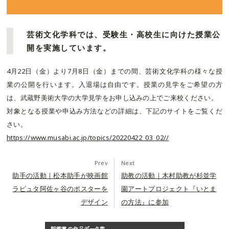
芸術文化学科では、受験生・高校生に向けた授業公
開を実施しています。
4月22日（金）より7月8日（金）までの間、芸術文化学科の様々な授
業の公開を行います。入退場は自由です。授業の見学をご希望の方
は、武蔵野美術大学の大学見学をお申し込みの上でご来校ください。
対象となる授業や申込み方法などの詳細は、下記のサイトをご覧くだ
さい。
https://www.musabi.ac.jp/topics/20220422_03_02//
Prev
Next
助手の活動｜松本助手が映画館
助教の活動｜木村助教が杉並学
ラピュタ阿佐ヶ谷のポスターを
園アートプロジェクト『いとま
デザイン
の方法』に参加