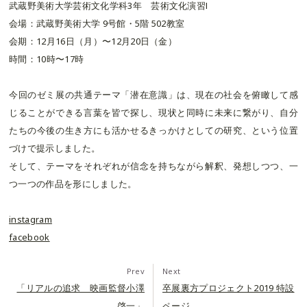
武蔵野美術大学芸術文化学科3年 芸術文化演習Ⅰ
会場：武蔵野美術大学 9号館・5階 502教室
会期：12月16日（月）〜12月20日（金）
時間：10時〜17時
今回のゼミ展の共通テーマ「潜在意識」は、現在の社会を俯瞰して感
じることができる言葉を皆で探し、現状と同時に未来に繋がり、自分
たちの今後の生き方にも活かせるきっかけとしての研究、という位置
づけで提示しました。
そして、テーマをそれぞれが信念を持ちながら解釈、発想しつつ、一
つ一つの作品を形にしました。
instagram
facebook
Prev
Next
「リアルの追求 映画監督小澤
卒展裏方プロジェクト2019 特設
啓一」
ページ