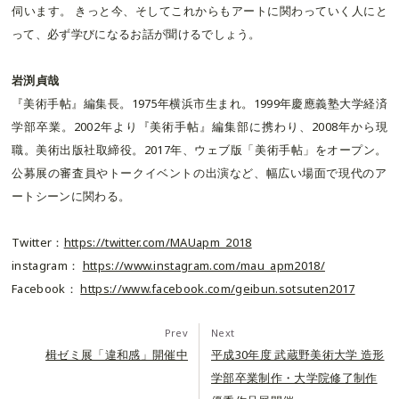
伺います。 きっと今、そしてこれからもアートに関わっていく人にと
って、必ず学びになるお話が聞けるでしょう。
岩渕貞哉
『美術手帖』編集長。1975年横浜市生まれ。1999年慶應義塾大学経済
学部卒業。2002年より『美術手帖』編集部に携わり、2008年から現
職。美術出版社取締役。2017年、ウェブ版「美術手帖」をオープン。
公募展の審査員やトークイベントの出演など、幅広い場面で現代のア
ートシーンに関わる。
Twitter：
https://twitter.com/MAUapm_2018
instagram：
https://www.instagram.com/mau_apm2018/
Facebook：
https://www.facebook.com/geibun.sotsuten2017
Prev
Next
楫ゼミ展「違和感」開催中
平成30年度 武蔵野美術大学 造形
学部卒業制作・大学院修了制作