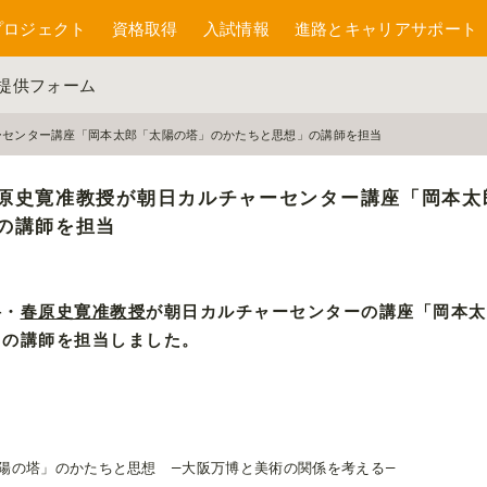
プロジェクト
資格取得
入試情報
進路とキャリアサポート
報提供フォーム
ーセンター講座「岡本太郎「太陽の塔」のかたちと思想」の講師を担当
原史寛准教授が朝日カルチャーセンター講座「岡本太
の講師を担当
科・
春原史寛准教授
が朝日カルチャーセンターの講座「岡本太
」の講師を担当しました。
陽の塔」のかたちと思想 ―大阪万博と美術の関係を考える―