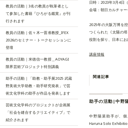
日時：2023年3月4日（土）
教員の活動｜3名の教員が執筆者とし
会場：朝日カルチャー
て参加した書籍『ひろがる鑑賞』が刊
行されます
2025年の大阪万博
つくられた《太陽の塔
教員の活動｜佐々木一晋准教授_IFEX
役割を探り、日本にお
2026のセミナー・トークセッションに
登壇
講座情報
教員の活動｜米徳信一教授＿AOYAGI
限界芸術プロジェクト特別講義
関連記事
助手の活動｜「助教・助手展2025 武蔵
野美術大学助教・助手研究発表」で芸
術文化学科の助手が作品を発表します
芸術文化学科のプロジェクトが企画展
「社会を縫合するクリエイティブ」で
中野陽菜助手が、個展「G
紹介されます
Haruna Solo Exhibiti