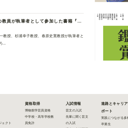
教員の活動｜3名の教員が執筆者として参加した書籍『ひろがる鑑賞』が刊行されます
一教授、杉浦幸子教授、春原史寛教授が執筆者と
..
資格取得
入試情報
進路とキャリア
博物館学芸員資格
芸文の入試
ポート
中学校・高等学校教
先輩に聞く芸文
実践につながる多
ジェクト
員免許
の入試
卒業生