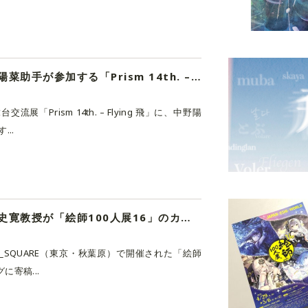
助手の活動｜中野陽菜助手が参加する「Prism 14th. – Flying 飛」が台北にて開催。
展「Prism 14th. – Flying 飛」に、中野陽
..
教員の活動｜春原史寛教授が「絵師100人展16」のカタログに寄稿
A_SQUARE（東京・秋葉原）で開催された「絵師
に寄稿...