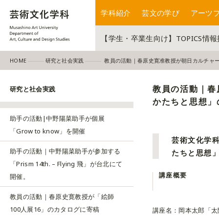
学科紹介
芸文の学び
アーツ
【学生・卒業生向け】TOPICS情
HOME
研究と社会実践
教員の活動｜春原史寛准教授が朝日カルチャ
教員の活動｜春
研究と社会実践
かたちと思想」
助手の活動|中野陽菜助手が個展
「Grow to know」を開催
芸術文化学
助手の活動｜中野陽菜助手が参加する
たちと思想
「Prism 14th. – Flying 飛」が台北にて
講座概要
開催。
教員の活動｜春原史寛教授が「絵師
100人展16」のカタログに寄稿
講座名：岡本太郎「太