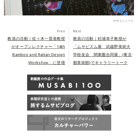
デザインノート
Prev
Next
教員の活動｜佐々木一晋准教授
教員の活動｜杉浦幸子教授が
がオープンレクチャー「14th
「ムサビズム展 武蔵野美術大
Bamboo and Rattan Design
学校友会 関東圏合同展」(東京
Workshop」に登壇
都美術館)でギャラリートーク