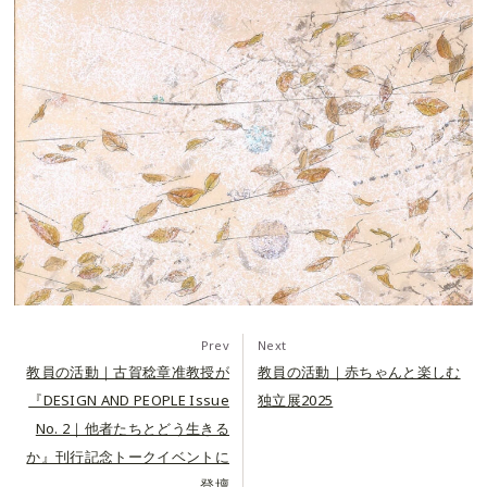
Prev
Next
教員の活動｜古賀稔章准教授が
教員の活動｜赤ちゃんと楽しむ
『DESIGN AND PEOPLE Issue
独立展2025
No. 2｜他者たちとどう生きる
か』刊行記念トークイベントに
登壇