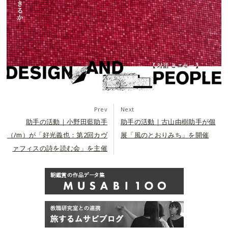
Prev
Next
助手の活動｜小野田藍助手
助手の活動｜古山由樹助手が個
（/m）が「好光義也：第2回カヴ
展「風のとおりみち」を開催
ァフィスの詩を読む会」を主催