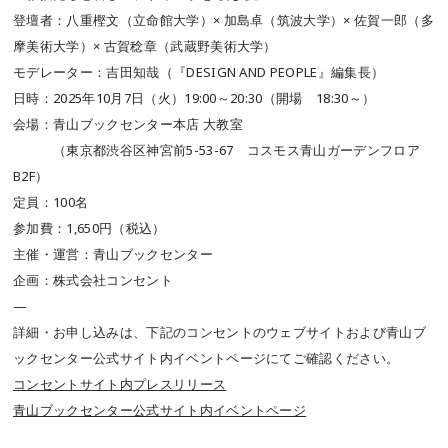
登壇者：八重樫文（立命館大学）× 加島卓（筑波大学）× 佐賀一郎（多
摩美術大学）× 古賀稔章（武蔵野美術大学）
モデレーター：吉田知哉（『DESIGN AND PEOPLE』編集長）
日時：2025年10月7日（火）19:00～20:30（開場 18:30～）
会場：青山ブックセンター本店 大教室
（東京都渋谷区神宮前5-53-67 コスモス青山ガーデンフロア
B2F）
定員：100名
参加費：1,650円（税込）
主催・運営：青山ブックセンター
企画：株式会社コンセント
—
詳細・お申し込みは、下記のコンセントのウェブサイトおよび青山ブ
ックセンター公式サイト内イベントページにてご確認ください。
コンセントサイト内プレスリリース
青山ブックセンター公式サイト内イベントページ