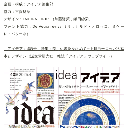
企画・構成：アイデア編集部
協力：古賀稔章
デザイン：LABORATORIES（加藤賢策，鎌田紗栄）
フォント協力：De Aetna revival（リッカルド・オロッコ、ミケー
レ・パターネ）
「アイデア」409号、特集：美しい書物を求めて―中世ヨーロッパの写
本とデザイン（誠文堂新光社、雑誌「アイデア」ウェブサイト）