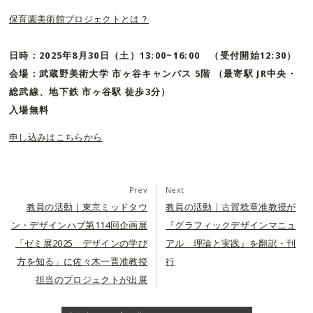
保育園美術館プロジェクトとは？
日時：2025年8月30日（土）13:00~16:00 （受付開始12:30）
会場：武蔵野美術大学 市ヶ谷キャンパス 5階 （最寄駅 JR中央・
総武線、地下鉄 市ヶ谷駅 徒歩3分）
入場無料
申し込みはこちらから
Prev
Next
教員の活動｜東京ミッドタウ
教員の活動｜古賀稔章准教授が
ン・デザインハブ第114回企画展
『グラフィックデザインマニュ
「ゼミ展2025 デザインの学び
アル 理論と実践』を翻訳・刊
方を知る」に佐々木一晋准教授
行
担当のプロジェクトが出展