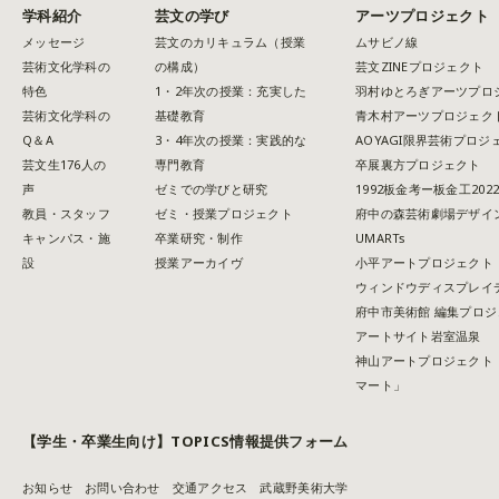
学科紹介
芸文の学び
アーツプロジェクト
メッセージ
芸文のカリキュラム（授業
ムサビノ線
芸術文化学科の
の構成）
芸文ZINEプロジェクト
特色
1・2年次の授業：充実した
羽村ゆとろぎアーツプロ
芸術文化学科の
基礎教育
青木村アーツプロジェク
Q＆A
3・4年次の授業：実践的な
AOYAGI限界芸術プロジ
芸文生176人の
専門教育
卒展裏方プロジェクト
声
ゼミでの学びと研究
1992板金考ー板金工202
教員・スタッフ
ゼミ・授業プロジェクト
府中の森芸術劇場デザイ
キャンパス・施
卒業研究・制作
UMARTs
設
授業アーカイヴ
小平アートプロジェクト
ウィンドウディスプレイ
府中市美術館 編集プロジ
アートサイト岩室温泉
神山アートプロジェクト
マート」
【学生・卒業生向け】TOPICS情報提供フォーム
お知らせ
お問い合わせ
交通アクセス
武蔵野美術大学