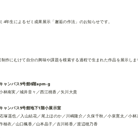
ミ4年生によるゼミ成果展示「邂逅の作法」のお知らせです。
業制作にむけて自分の興味や課題を模索する過程で生まれた作品を展示しま
ャンパス9号館6階apm-g
小林南実／城井音々／西江桃香／矢川大貴
キャンパス9号館地下1階小展示室
石塚遥也／入山結花／尾上ほのか／川嶋隆介／久保千秋／小泉寛太／小林
作柚衣／山口楓香／山本晶子／吉川裕香／渡辺穂乃香