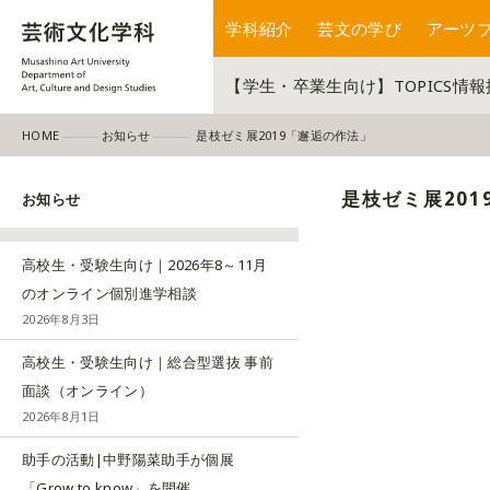
学科紹介
芸文の学び
アーツ
【学生・卒業生向け】TOPICS情
HOME
お知らせ
是枝ゼミ展2019「邂逅の作法」
是枝ゼミ展201
お知らせ
高校生・受験生向け｜2026年8～11月
のオンライン個別進学相談
2026年8月3日
高校生・受験生向け｜総合型選抜 事前
面談（オンライン）
2026年8月1日
助手の活動|中野陽菜助手が個展
「Grow to know」を開催