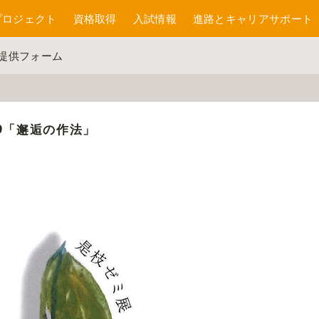
プロジェクト
資格取得
入試情報
進路とキャリアサポート
報提供フォーム
9「邂逅の作法」