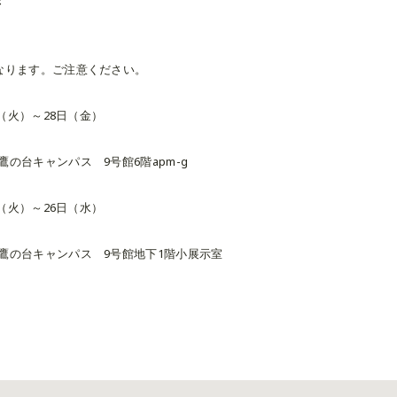
所
なります。ご注意ください。
日（火）～28日（金）
の台キャンパス 9号館6階apm-g
日（火）～26日（水）
鷹の台キャンパス 9号館地下1階小展示室