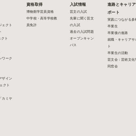
資格取得
入試情報
進路とキャリア
博物館学芸員資格
芸文の入試
ポート
中学校・高等学校教
先輩に聞く芸文
実践につながる多
ジェクト
員免許
の入試
卒業生
ト
過去の入試問題
卒業後の進路
ェクト
オープンキャン
就職・キャリアサ
パス
ト
2
卒業生の活動
ンワーク
芸文会：芸術文化
同窓会
デザイン
ェクト
「カミヤ