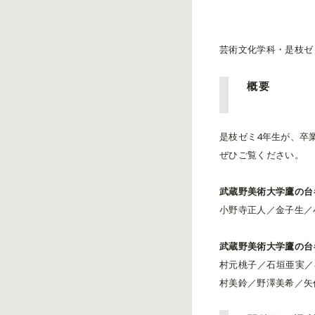
芸術文化学科・是枝ゼ
概要
是枝ゼミ4年生が、卒
ぜひご覧ください。
武蔵野美術大学鷹の台キ
小野寺正人／金子生／
武蔵野美術大学鷹の台
村元桃子／石垣亜実／
村美鈴／野澤美希／矢