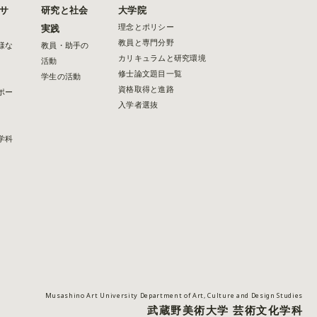
サ
研究と社会
大学院
理念とポリシー
実践
教員と専門分野
様な
教員・助手の
カリキュラムと研究環境
活動
修士論文題目一覧
学生の活動
資格取得と進路
ポー
入学者選抜
学科
Musashino Art University Department of Art, Culture and Design Studies
武蔵野美術大学 芸術文化学科