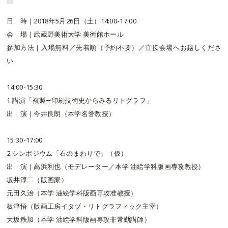
日 時｜2018年5月26日（土）14:00-17:00
会 場｜武蔵野美術大学 美術館ホール
参加方法｜入場無料／先着順（予約不要）／直接会場へお越しくださ
い
14:00-15:30
1.講演「複製―印刷技術史からみるリトグラフ」
出 演｜今井良朗（本学名誉教授）
15:30-17:00
2.シンポジウム「石のまわりで」（仮）
出 演｜高浜利也（モデレーター／本学 油絵学科版画専攻教授）
坂井淳二（版画家）
元田久治（本学 油絵学科版画専攻准教授）
板津悟（版画工房イタヅ・リトグラフィック主宰）
大坂秩加（本学 油絵学科版画専攻非常勤講師）