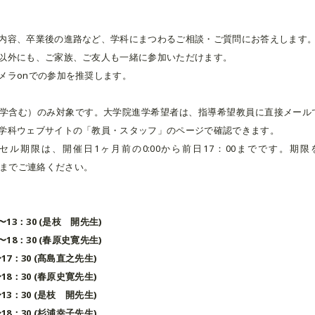
内容、卒業後の進路など、学科にまつわるご相談・ご質問にお答えします
以外にも、ご家族、ご友人も一緒に参加いただけます。
メラonでの参加を推奨します。
学含む）のみ対象です。大学院進学希望者は、指導希望教員に直接メール
学科ウェブサイトの「教員・スタッフ」のページで確認できます。
セル期限は、開催日1ヶ月前の0:00から前日17：00までです。期
ac.jpまでご連絡ください。
0〜13：30 (是枝 開先生)
0〜18：30 (春原史寛先生)
〜17：30 (髙島直之先生)
〜18：30 (春原史寛先生)
〜13：30 (是枝 開先生)
〜18：30 (杉浦幸子先生)