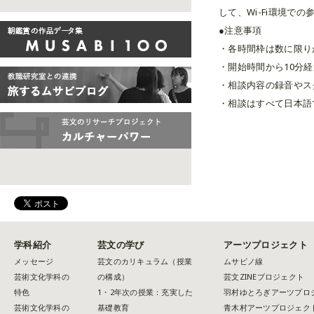
して、Wi-Fi環境で
●注意事項
・各時間枠は数に限り
・開始時間から10分
・相談内容の録音やス
・相談はすべて日本語
学科紹介
芸文の学び
アーツプロジェクト
メッセージ
芸文のカリキュラム（授業
ムサビノ線
芸術文化学科の
の構成）
芸文ZINEプロジェクト
特色
1・2年次の授業：充実した
羽村ゆとろぎアーツプロ
芸術文化学科の
基礎教育
青木村アーツプロジェク