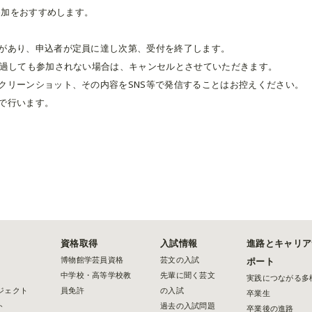
の参加をおすすめします。
があり、申込者が定員に達し次第、受付を終了します。
経過しても参加されない場合は、キャンセルとさせていただきます。
クリーンショット、その内容をSNS等で発信することはお控えください。
で行います。
資格取得
入試情報
進路とキャリア
博物館学芸員資格
芸文の入試
ポート
中学校・高等学校教
先輩に聞く芸文
実践につながる多
ジェクト
員免許
の入試
卒業生
ト
過去の入試問題
卒業後の進路