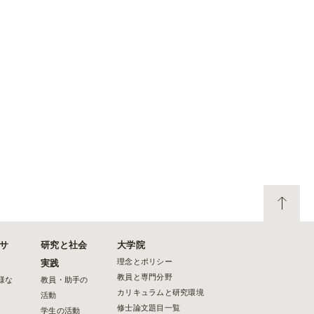
サ
研究と社会
大学院
理念とポリシー
実践
教員と専門分野
様な
教員・助手の
カリキュラムと研究環境
活動
修士論文題目一覧
学生の活動