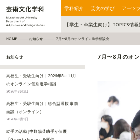
学科紹介
芸文の学び
アーツ
【学生・卒業生向け】TOPICS情
HOME
お知らせ
7月〜8月のオンライン進学相談会
7月〜8月のオ
お知らせ
高校生・受験生向け｜2026年8～11月
のオンライン個別進学相談
2026年8月3日
高校生・受験生向け｜総合型選抜 事前
面談（オンライン）
2026年8月1日
助手の活動|中野陽菜助手が個展
「Grow to know」を開催