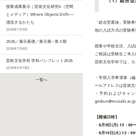
（1）総合型
授業成果展示｜芸術文化研究A（空間
とメディア）Where Objects Drift──
「総合型選抜」受験希
漂流するかたち
2026年7月9日
他の入試方式の受験希
2026／展示基礎／展示展―第３期
授業や学校生活、入試
2026年7月8日
ご相談は受験生ご本人
芸術文化学科 学科パンフレット2026
芸術文化学科では、カ
2026年6月18日
・学部入学希望者（編
一覧へ
ールアドレスは芸術文
・予約およびキャン
geibun@musabi.
【開催日時】
・
8月9日(月) 13：00
・
8月10日(火) 13：0