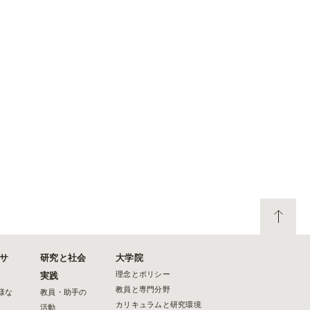
サ
研究と社会
大学院
理念とポリシー
実践
教員と専門分野
様な
教員・助手の
カリキュラムと研究環境
活動