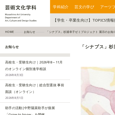
学科紹介
芸文の学び
アーツ
【学生・卒業生向け】TOPICS情
HOME
お知らせ
「シナプス」杉浦幸子ゼミプロジェクト 展示のお知
「シナプス」杉
お知らせ
高校生・受験生向け｜2026年8～11月
のオンライン個別進学相談
2026年8月3日
高校生・受験生向け｜総合型選抜 事前
面談（オンライン）
2026年8月1日
助手の活動|中野陽菜助手が個展
「Grow to know」を開催