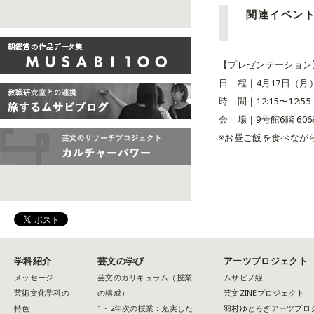
関連イベン
【プレゼンテーション
日 程｜4月17日（月
時 間｜12:15〜12:
会 場｜9号館6階 60
※お昼ご飯を食べなが
学科紹介
芸文の学び
アーツプロジェクト
メッセージ
芸文のカリキュラム（授業
ムサビノ線
芸術文化学科の
の構成）
芸文ZINEプロジェクト
特色
1・2年次の授業：充実した
羽村ゆとろぎアーツプロ