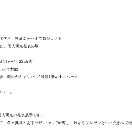
化学科 杉浦幸子ゼミプロジェクト
った、個人研究発表の場
(月)〜4月25日(火)
4.23は休館)
学 鷹の台キャンパス9号館1階webスペース
okページ
個人研究の発表展示です。
て、各々興味のある分野について研究し、展示やプレゼンといった形式で