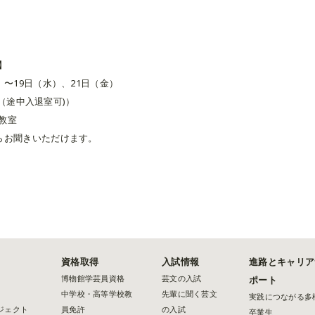
ト
】
）〜19日（水）、21日（金）
55（途中入退室可)）
6教室
らお聞きいただけます。
資格取得
入試情報
進路とキャリア
博物館学芸員資格
芸文の入試
ポート
中学校・高等学校教
先輩に聞く芸文
実践につながる多
ジェクト
員免許
の入試
卒業生