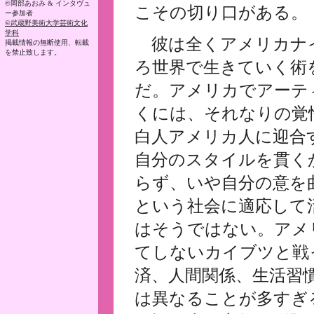
©岡部あおみ & インタヴュ
こその切り口がある。
ー参加者
©武蔵野美術大学芸術文化
学科
彼は全くアメリカナ
掲載情報の無断使用、転載
を禁止致します。
ろ世界で生きていく術
だ。アメリカでアーテ
くには、それなりの覚
白人アメリカ人に迎合
自分のスタイルを貫く
らず、いや自分の意を
という社会に適応して
はそうではない。アメ
てしないカイブツと戦
済、人間関係、生活習
は異なることが多すぎ