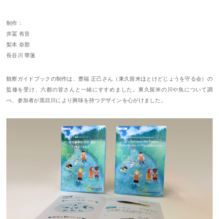
制作：
井冨 有音
梨本 奈那
長谷川 華蓮
観察ガイドブックの制作は、豊福 正己さん（東久留米ほとけどじょうを守る会）の
監修を受け、六都の皆さんと一緒にすすめました。東久留米の川や魚について調
べ、参加者が黒目川により興味を持つデザインを心がけました。