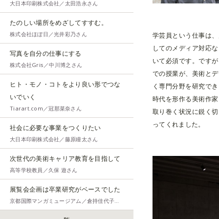
大日本印刷株式会社／太田浩永さん
たのしい場所をめざしてすすむ。
株式会社ほぼ日／光井彩乃さん
学芸員という仕事は、
してのメディア対応な
写真を自分の仕事にする
いて必須です。ですが
株式会社Gris／中川博之さん
での授業が、美術とデ
ヒト・モノ・コトをより良い形でつな
く専門分野を研究でき
いでいく
時代を形作る美術作家
Tiarart.com／冠那菜奈さん
取り巻く状況に鋭く切
ってくれました。
社会に必要な事業をつくりたい
大日本印刷株式会社／藤原瞳太さん
次世代の美術キャリア教育を目指して
高等学校教員／久保 遊さん
展覧会企画は卒業研究がベースでした
京都国際マンガミュージアム／倉持佳代子さん