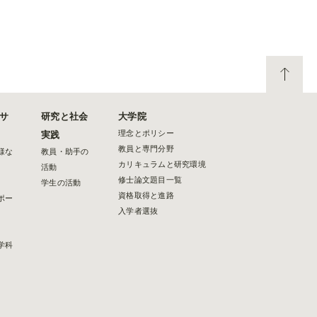
サ
研究と社会
大学院
理念とポリシー
実践
教員と専門分野
様な
教員・助手の
カリキュラムと研究環境
活動
修士論文題目一覧
学生の活動
資格取得と進路
ポー
入学者選抜
学科