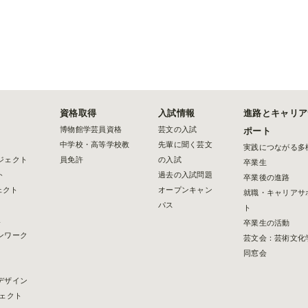
資格取得
入試情報
進路とキャリア
博物館学芸員資格
芸文の入試
ポート
中学校・高等学校教
先輩に聞く芸文
実践につながる多
ジェクト
員免許
の入試
卒業生
ト
過去の入試問題
卒業後の進路
ェクト
オープンキャン
就職・キャリアサ
パス
ト
2
卒業生の活動
ンワーク
芸文会：芸術文化
同窓会
デザイン
ェクト