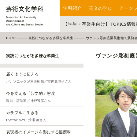
学科紹介
芸文の学び
アーツ
【学生・卒業生向け】TOPICS情
HOME
実践につながる多様な卒業生
ヴァンジ彫刻庭園美術館で展覧
ヴァンジ彫刻庭
実践につながる多様な卒業生
届くように伝える
パナソニック汐留美術館／宮内真理子さん
今を支える「芸文的」態度
教員・評論家／神野智彦さん
カラフルに生きる
trattoria29／荒瀬 舞さん
表現者のイメージを形にする醍醐味