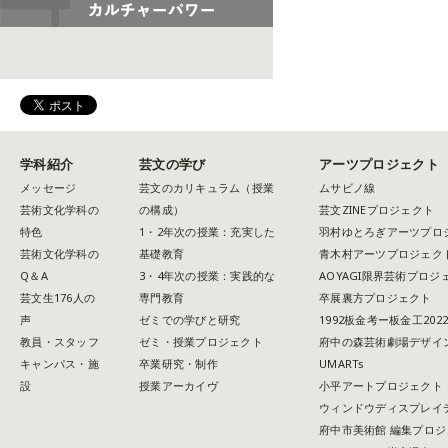
学科紹介
芸文の学び
アーツプロジェクト
メッセージ
芸文のカリキュラム（授業
ムサビノ線
芸術文化学科の
の構成）
芸文ZINEプロジェクト
特色
1・2年次の授業：充実した
羽村ゆとろぎアーツプロ
芸術文化学科の
基礎教育
青木村アーツプロジェク
Q＆A
3・4年次の授業：実践的な
AOYAGI限界芸術プロジ
芸文生176人の
専門教育
卒展裏方プロジェクト
声
ゼミでの学びと研究
1992板金考ー板金工202
教員・スタッフ
ゼミ・授業プロジェクト
府中の森芸術劇場デザイ
キャンパス・施
卒業研究・制作
UMARTs
設
授業アーカイヴ
小平アートプロジェクト
ウィンドウディスプレイ
府中市美術館 編集プロジ