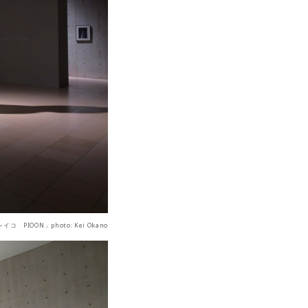
コ PIOON」photo: Kei Okano