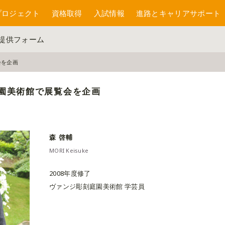
プロジェクト
資格取得
入試情報
進路とキャリアサポート
報提供フォーム
会を企画
園美術館で展覧会を企画
森 啓輔
MORI Keisuke
2008年度修了
ヴァンジ彫刻庭園美術館 学芸員